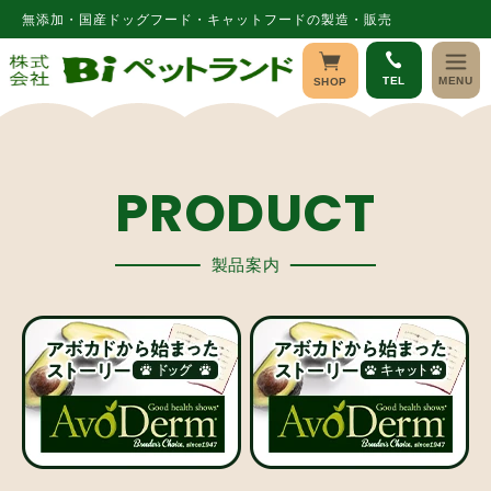
コンテ
無添加・国産ドッグフード・キャットフードの製造・販売
ンツに
進む
TEL
MENU
SHOP
PRODUCT
製品案内