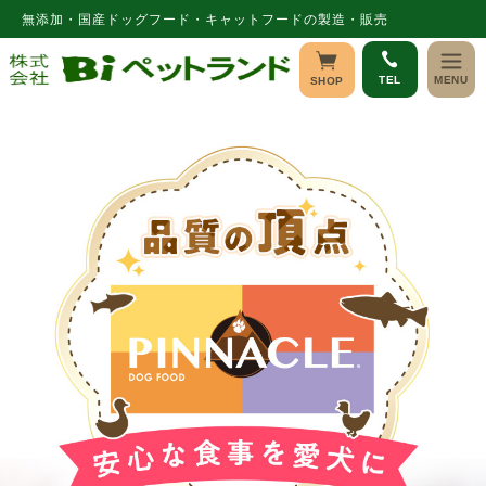
コンテ
無添加・国産ドッグフード・キャットフードの製造・販売
ンツに
進む
TEL
MENU
SHOP