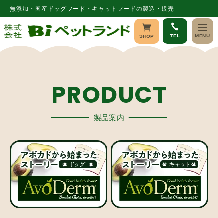
コンテ
無添加・国産ドッグフード・キャットフードの製造・販売
ンツに
進む
TEL
MENU
SHOP
PRODUCT
製品案内