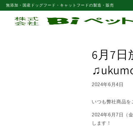
コンテ
無添加・国産ドッグフード・キャットフードの製造・販売
ンツに
進む
6月7日
♫uku
2024年6月4日
いつも弊社商品を
2024年6月7日
します！