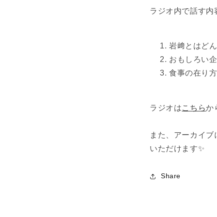
ラジオ内で話す内
岩﨑とはど
おもしろい
食事の在り
ラジオは
こちら
か
また、アーカイブ
いただけます✨
Share