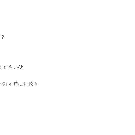
か？
ださい🐶
が許す時にお聴き