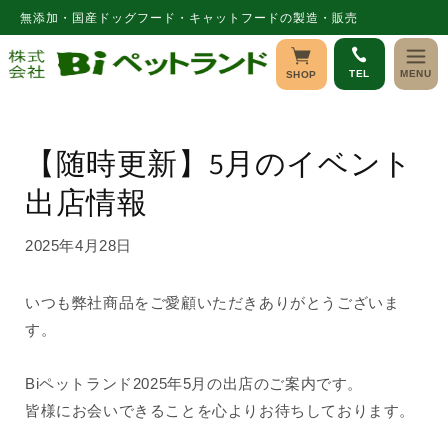
コンテ
無添加・国産ドッグフード・キャットフードの製造・販売
ンツに
進む
TEL
MENU
SHOP
【随時更新】5月のイベント
出店情報
2025年4月28日
いつも弊社商品をご愛顧いただきありがとうございま
す。
Biペットランド2025年5月の出店のご案内です。
皆様にお会いできることを心よりお待ちしております。