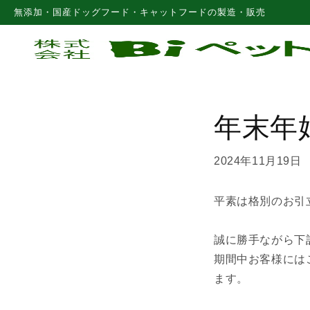
コンテ
無添加・国産ドッグフード・キャットフードの製造・販売
ンツに
進む
年末年
2024年11月19日
平素は格別のお引
誠に勝手ながら下
期間中お客様には
ます。